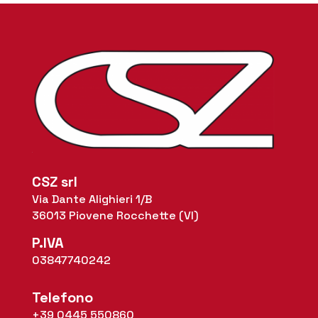
CSZ srl
Via Dante Alighieri 1/B
36013 Piovene Rocchette (VI)
P.IVA
03847740242
Telefono
+39 0445 550860